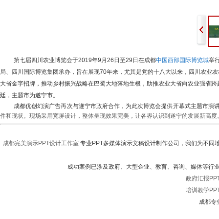
第七届四川农业博览会于
2019
年
9
月
26
日至
29
日在成都
中国西部国际博览城
举
局、四川国际博览集团承办，旨在展现
70
年来，尤其是党的十八大以来，四川农业农
大省金字招牌，推动乡村振兴战略在巴蜀大地落地生根，助推农业大省向农业强省跨
廷，主题市为遂宁市。
成都优创幻演广告再次与遂宁市政府合作，为此次博览会提供开幕式主题市演
件和现状。现场采用宽屏设计，整体呈现效果完美，让各界认识到遂宁的发展新高度
成都完美演示
PPT
设计工作室
专业
PPT
多媒体演示文稿设计制作公司，我们为不同
成功案例已涉及政府、大型企业、教育、咨询、媒体等行
政府汇报
PP
培训教学
PP
成都专